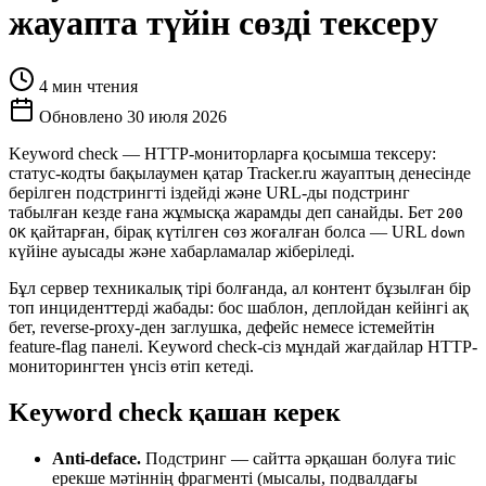
жауапта түйін сөзді тексеру
4 мин чтения
Обновлено 30 июля 2026
Keyword check — HTTP-мониторларға қосымша тексеру:
статус-кодты бақылаумен қатар Tracker.ru жауаптың денесінде
берілген подстрингті іздейді және URL-ды подстринг
табылған кезде ғана жұмысқа жарамды деп санайды. Бет
200
қайтарған, бірақ күтілген сөз жоғалған болса — URL
OK
down
күйіне ауысады және хабарламалар жіберіледі.
Бұл сервер техникалық тірі болғанда, ал контент бұзылған бір
топ инциденттерді жабады: бос шаблон, деплойдан кейінгі ақ
бет, reverse-proxy-ден заглушка, дефейс немесе істемейтін
feature-flag панелі. Keyword check-сіз мұндай жағдайлар HTTP-
мониторингтен үнсіз өтіп кетеді.
Keyword check қашан керек
Anti-deface.
Подстринг — сайтта әрқашан болуға тиіс
ерекше мәтіннің фрагменті (мысалы, подвалдағы