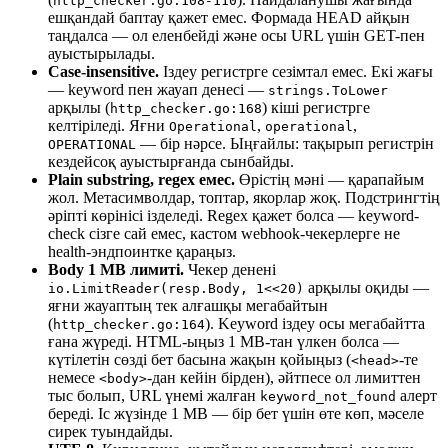
http_checker.go:108-110
ешқандай баптау қажет емес. Формада HEAD айқын
таңдалса — ол еленбейді және осы URL үшін GET-пен
ауыстырылады.
Case-insensitive.
Іздеу регистрге сезімтал емес. Екі жағы
— keyword пен жауап денесі —
strings.ToLower
арқылы (
) кіші регистрге
http_checker.go:168
келтіріледі. Яғни
,
,
Operational
operational
— бір нәрсе. Ыңғайлы: тақырып регистрін
OPERATIONAL
кездейсоқ ауыстырғанда сынбайды.
Plain substring, regex емес.
Өрістің мәні — қарапайым
жол. Метасимволдар, топтар, якорлар жоқ. Подстрингтің
әріпті көрінісі ізделеді. Regex қажет болса — keyword-
check сізге сай емес, кастом webhook-чекерлерге не
health-эндпоинтке қараңыз.
Body 1 MB лимиті.
Чекер денені
арқылы оқиды —
io.LimitReader(resp.Body, 1<<20)
яғни жауаптың тек алғашқы мегабайтын
(
). Keyword іздеу осы мегабайтта
http_checker.go:164
ғана жүреді. HTML-ыңыз 1 MB-тан үлкен болса —
күтілетін сөзді бет басына жақын қойыңыз (
-те
<head>
немесе
-дан кейін бірден), әйтпесе ол лимиттен
<body>
тыс болып, URL үнемі жалған
алерт
keyword_not_found
береді. Іс жүзінде 1 MB — бір бет үшін өте көп, мәселе
сирек туындайды.