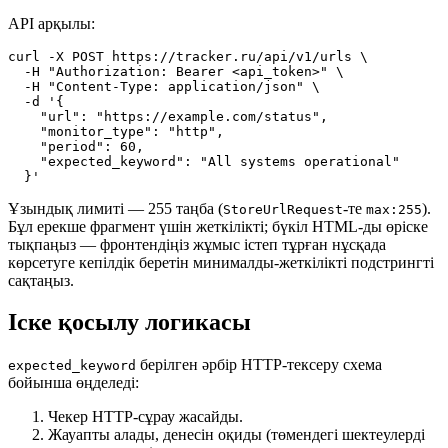
API арқылы:
curl -X POST https://tracker.ru/api/v1/urls \

  -H "Authorization: Bearer <api_token>" \

  -H "Content-Type: application/json" \

  -d '{

    "url": "https://example.com/status",

    "monitor_type": "http",

    "period": 60,

    "expected_keyword": "All systems operational"

Ұзындық лимиті — 255 таңба (
-те
).
StoreUrlRequest
max:255
Бұл ерекше фрагмент үшін жеткілікті; бүкіл HTML-ды өріске
тықпаңыз — фронтендіңіз жұмыс істеп тұрған нұсқада
көрсетуге кепілдік беретін минималды-жеткілікті подстрингті
сақтаңыз.
Іске қосылу логикасы
берілген әрбір HTTP-тексеру схема
expected_keyword
бойынша өңделеді:
Чекер HTTP-сұрау жасайды.
Жауапты алады, денесін оқиды (төмендегі шектеулерді