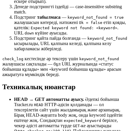
ескере отырып).
Денеде подстрингті іздейді — case-insensitive substring
match.
Подстринг
табылмаса
—
keyword_not_found = true
жалаушасын көтереді, нәтижені
етіп қояды,
Ok = false
қателік:
.
Expected keyword not found: <keyword>
URL
күйіне ауысады.
down
Подстринг қайта пайда болғанда —
keyword_not_found
ысырылады, URL қалпына келеді, қалпына келу
хабарламасы жіберіледі.
кестесінде әр тексеру үшін
check_log
keyword_not_found
жалаушасы сақталады — бұл URL журналында «статус
бойынша құлады» мен «keyword бойынша құлады» арасын
ажыратуға мүмкіндік береді.
Техникалық нюанстар
HEAD → GET автоматты ауысу.
Әдепкі бойынша
Tracker.ru
HTTP-әдісін қолданады — ол
HEAD
тексерілетін сайт үшін жылдамырақ және арзанырақ.
Бірақ HEAD-жауапта body жоқ, онда keyword іздейтін
ештеңе жоқ. Сондықтан
берілсе,
expected_keyword
чекер әдісті автоматты түрде
-ке ауыстырады
GET
(
). Пайдаланушы жағында