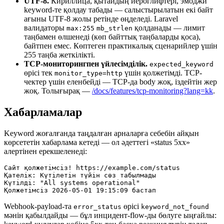
UTF-8.
Кириллица, қытайдың иероглифтері, эмоджи
keyword-те қолдау табады — салыстырылатын екі байт
ағыны UTF-8 жолы ретінде өңделеді. Laravel
валидаторы
қолданады — лимит
max:255
mb_strlen
таңбамен өлшенеді (көп байттық таңбаларды қоса),
байтпен емес. Көптеген практикалық сценарийлер үшін
255 таңба жеткілікті.
TCP-мониторингпен үйлесімділік.
expected_keyword
өрісі тек
үшін қолжетімді. TCP-
monitor_type=http
чектер үшін еленбейді — TCP-да body жоқ, іздейтін жер
жоқ. Толығырақ —
/docs/features/tcp-monitoring?lang=kk
.
Хабарламалар
Keyword жоғалғанда таңдалған арналарға себебін айқын
көрсететін хабарлама кетеді — ол әдеттегі «status 5xx»
алертінен ерекшеленеді:
Сайт қолжетімсіз! https://example.com/status

Қателік: Күтілетін түйін сөз табылмады

Күтілді: "All systems operational"

Webhook-payload-та
өрісі
error_status
keyword_not_found
мәнін қабылдайды — бұл инцидент-flow-ды бөлуге ыңғайлы: