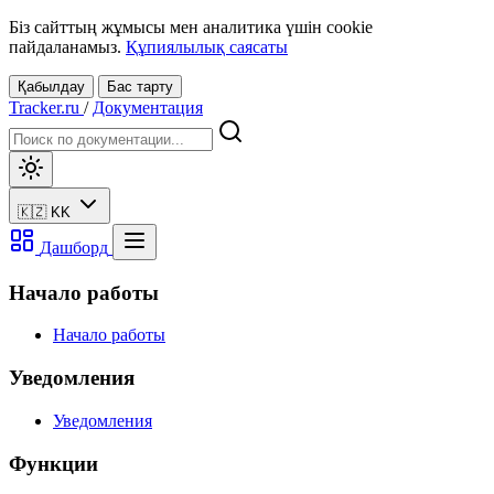
Біз сайттың жұмысы мен аналитика үшін cookie
пайдаланамыз.
Құпиялылық саясаты
Қабылдау
Бас тарту
Tracker.ru
/
Документация
🇰🇿
KK
Дашборд
Начало работы
Начало работы
Уведомления
Уведомления
Функции