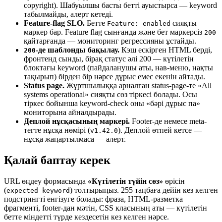
copyright). Шабуылшы басты бетті ауыстырса — keyword
табылмайды, алерт кетеді.
Feature-flag SLO.
Бетте
сияқты
Feature: enabled
маркер бар. Feature flag сынғанда және бет маркерсіз
200
қайтарғанда — мониторинг регрессияны ұстайды.
-де шаблонды бақылау.
Кэш ескірген HTML берді,
200
фронтенд сынды, бірақ статус әлі 200 — күтілетін
блоктағы keyword (пайдаланушы аты, нав-меню, нақты
тақырып) бірден бір нәрсе дұрыс емес екенін айтады.
Status page.
Жұртшылыққа арналған status-page-те «All
systems operational» сияқты сөз тіркесі болады. Осы
тіркес бойынша keyword-check оны «бәрі дұрыс па»
мониторына айналдырады.
Деплой нұсқасының маркері.
Footer-де немесе meta-
тегте нұсқа нөмірі (
). Деплой өтпей кетсе —
v1.42.0
нұсқа жаңартылмаса — алерт.
Қалай баптау керек
URL өңдеу формасында
«Күтілетін түйін сөз»
өрісін
(
) толтырыңыз. 255 таңбаға дейін кез келген
expected_keyword
подстрингті енгізуге болады: фраза, HTML-разметка
фрагменті, footer-дан мәтін, CSS класының аты — күтілетін
бетте міндетті түрде кездесетін кез келген нәрсе.