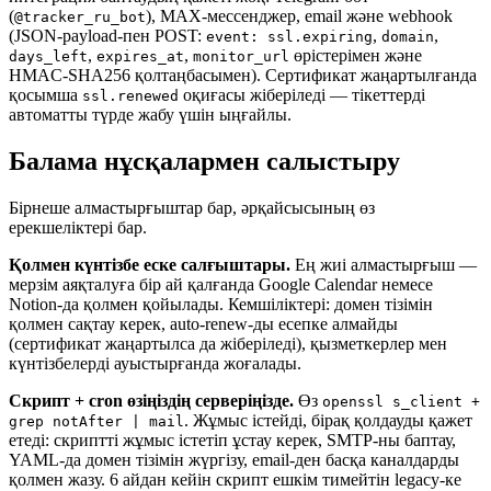
(
), MAX-мессенджер, email және webhook
@tracker_ru_bot
(JSON-payload-пен POST:
,
,
event: ssl.expiring
domain
,
,
өрістерімен және
days_left
expires_at
monitor_url
HMAC-SHA256 қолтаңбасымен). Сертификат жаңартылғанда
қосымша
оқиғасы жіберіледі — тікеттерді
ssl.renewed
автоматты түрде жабу үшін ыңғайлы.
Балама нұсқалармен салыстыру
Бірнеше алмастырғыштар бар, әрқайсысының өз
ерекшеліктері бар.
Қолмен күнтізбе еске салғыштары.
Ең жиі алмастырғыш —
мерзім аяқталуға бір ай қалғанда Google Calendar немесе
Notion-да қолмен қойылады. Кемшіліктері: домен тізімін
қолмен сақтау керек, auto-renew-ды есепке алмайды
(сертификат жаңартылса да жіберіледі), қызметкерлер мен
күнтізбелерді ауыстырғанда жоғалады.
Скрипт + cron өзіңіздің серверіңізде.
Өз
openssl s_client +
. Жұмыс істейді, бірақ қолдауды қажет
grep notAfter | mail
етеді: скриптті жұмыс істетіп ұстау керек, SMTP-ны баптау,
YAML-да домен тізімін жүргізу, email-ден басқа каналдарды
қолмен жазу. 6 айдан кейін скрипт ешкім тимейтін legacy-ке