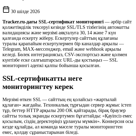
30 шілде 2026
Tracker.ru-дағы SSL-сертификат мониторингі
— әрбір сайт
қолжетімділік тексеруі кезінде SSL/TLS тізбегінің автоматты
валидациясы және мерзімі аяқталуға 30, 14 және 7 күн
қалғанда ескерту жіберу. Ескертулер сайттың құлағаны
туралы қарапайым ескертулермен бір каналдар арқылы —
Telegram, MAX-мессенджер, email және webhook арқылы
келеді. Бөлек интеграциясыз, CSV-экспортсыз және қолмен
күнтізбе еске салғыштарсыз: URL-ды қостыңыз — SSL
мониторингі әдепкі қалпы бойынша қосылған.
SSL-сертификатты неге
мониторингтеу керек
Мерзімі өткен SSL — сайттың ең қолайсыз «жартылай
құлаған» жағдайы. Техникалық тұрғыдан сервер жұмыс істеп
тұр, беттер HTTP арқылы 200 OK қайтарады, бірақ браузер
сайтты толық экранды ескертумен бұғаттайды: «Қауіпсіз емес
қосылым, сіздің деректеріңіз ұрлануы мүмкін». Конверсия осы
кезде құлайды, ал команда мәселе туралы мониторингтен
емес, қолдау сұраныстарынан біледі.