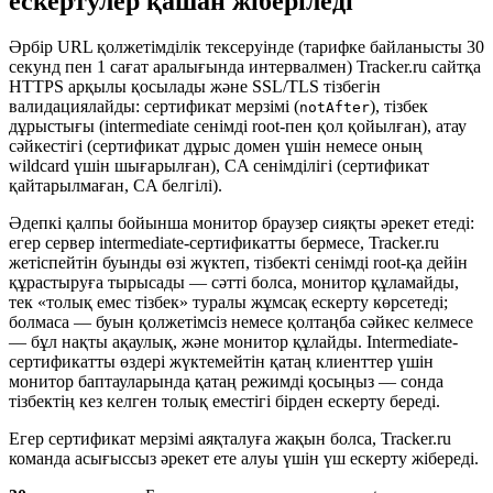
ескертулер қашан жіберіледі
Әрбір URL қолжетімділік тексеруінде (тарифке байланысты 30
секунд пен 1 сағат аралығында интервалмен) Tracker.ru сайтқа
HTTPS арқылы қосылады және SSL/TLS тізбегін
валидациялайды: сертификат мерзімі (
), тізбек
notAfter
дұрыстығы (intermediate сенімді root-пен қол қойылған), атау
сәйкестігі (сертификат дұрыс домен үшін немесе оның
wildcard үшін шығарылған), CA сенімділігі (сертификат
қайтарылмаған, CA белгілі).
Әдепкі қалпы бойынша монитор браузер сияқты әрекет етеді:
егер сервер intermediate-сертификатты бермесе, Tracker.ru
жетіспейтін буынды өзі жүктеп, тізбекті сенімді root-қа дейін
құрастыруға тырысады — сәтті болса, монитор құламайды,
тек «толық емес тізбек» туралы жұмсақ ескерту көрсетеді;
болмаса — буын қолжетімсіз немесе қолтаңба сәйкес келмесе
— бұл нақты ақаулық, және монитор құлайды. Intermediate-
сертификатты өздері жүктемейтін қатаң клиенттер үшін
монитор баптауларында қатаң режимді қосыңыз — сонда
тізбектің кез келген толық еместігі бірден ескерту береді.
Егер сертификат мерзімі аяқталуға жақын болса, Tracker.ru
команда асығыссыз әрекет ете алуы үшін үш ескерту жібереді.