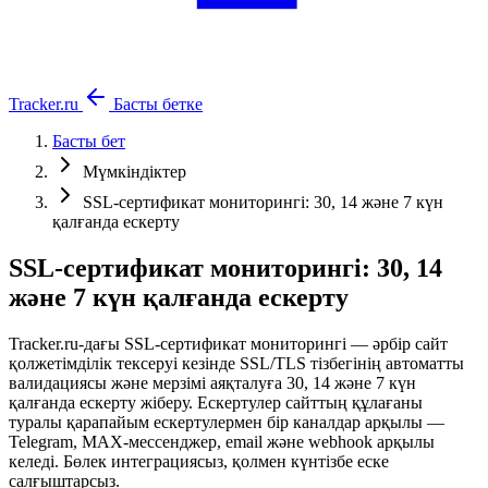
Tracker.ru
Басты бетке
Басты бет
Мүмкіндіктер
SSL-сертификат мониторингі: 30, 14 және 7 күн
қалғанда ескерту
SSL-сертификат мониторингі: 30, 14
және 7 күн қалғанда ескерту
Tracker.ru-дағы SSL-сертификат мониторингі — әрбір сайт
қолжетімділік тексеруі кезінде SSL/TLS тізбегінің автоматты
валидациясы және мерзімі аяқталуға 30, 14 және 7 күн
қалғанда ескерту жіберу. Ескертулер сайттың құлағаны
туралы қарапайым ескертулермен бір каналдар арқылы —
Telegram, MAX-мессенджер, email және webhook арқылы
келеді. Бөлек интеграциясыз, қолмен күнтізбе еске
салғыштарсыз.