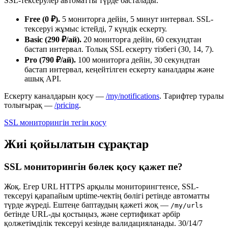
SSL-тексерулер автоматты түрде басталады.
Free (0 ₽).
5 мониторға дейін, 5 минут интервал. SSL-
тексеруі жұмыс істейді, 7 күндік ескерту.
Basic (290 ₽/ай).
20 мониторға дейін, 60 секундтан
бастап интервал. Толық SSL ескерту тізбегі (30, 14, 7).
Pro (790 ₽/ай).
100 мониторға дейін, 30 секундтан
бастап интервал, кеңейтілген ескерту каналдары және
ашық API.
Ескерту каналдарын қосу —
/my/notifications
. Тарифтер туралы
толығырақ —
/pricing
.
SSL мониторингін тегін қосу
Жиі қойылатын сұрақтар
SSL мониторингін бөлек қосу қажет пе?
Жоқ. Егер URL HTTPS арқылы мониторингтенсе, SSL-
тексеруі қарапайым uptime-чектің бөлігі ретінде автоматты
түрде жүреді. Ештеңе баптаудың қажеті жоқ —
/my/urls
бетінде URL-ды қостыңыз, және сертификат әрбір
қолжетімділік тексеруі кезінде валидацияланады. 30/14/7