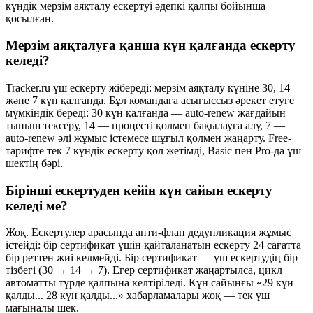
күндік мерзім аяқталу ескертуі әдепкі қалпы бойынша
қосылған.
Мерзім аяқталуға қанша күн қалғанда ескерту
келеді?
Tracker.ru үш ескерту жібереді: мерзім аяқталу күніне 30, 14
және 7 күн қалғанда. Бұл командаға асығыссыз әрекет етуге
мүмкіндік береді: 30 күн қалғанда — auto-renew жағдайын
тыныш тексеру, 14 — процесті қолмен бақылауға алу, 7 —
auto-renew әлі жұмыс істемесе шұғыл қолмен жаңарту. Free-
тарифте тек 7 күндік ескерту қол жетімді, Basic пен Pro-да үш
шектің бәрі.
Бірінші ескертуден кейін күн сайын ескерту
келеді ме?
Жоқ. Ескертулер арасында анти-флап дедупликация жұмыс
істейді: бір сертификат үшін қайталанатын ескерту 24 сағатта
бір реттен жиі келмейді. Бір сертификат — үш ескертудің бір
тізбегі (30 → 14 → 7). Егер сертификат жаңартылса, цикл
автоматты түрде қалпына келтіріледі. Күн сайынғы «29 күн
қалды... 28 күн қалды...» хабарламалары жоқ — тек үш
мағыналы шек.