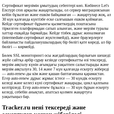
Сертификат мерзімін ұмытудың себептері көп. Көбінесе Let's
Encrypt cron арқылы жаңартылады, ол сервер миграциясынан
кейін бұзылған және ешкім байқамаған — жаңартулар жоқ, ал
30 күн қалғанда күнтізбе еске салғышын ешкім қоймаған.
Кейде сертификат бұрынғы қызметкердің поштасына
тіркелген платформадан сатып алынған, және мерзім туралы
хаттар ешқайда бармайды. Кейде тізбек дұрыс жиналмаған
(intermediate-сертификат жүктелмейді), және браузерлерге
байланысты пайдаланушылардың бір бөлігі қате көреді, ал бір
бөлігі — көрмейді.
Бөлек SSL мониторингі осы жағдайлардың барлығын шешеді:
жүйе сайтқа әрбір сұрау кезінде сертификатты өзі тексереді,
мерзім аяқталу күнін ағымдағы уақытпен салыстырады және
мерзім аяқталуға 30, 14 және 7 күн қалғанда ескерту жібереді
— auto-renew-ды кім және қашан баптағанына қарамастан.
Егер auto-renew дұрыс жұмыс істесе — 30 күндік ескерту
келеді және келесі күні сертификат жаңарады, цикл қалпына
келтіріледі. Егер auto-renew бұзылса — 30 күн бұрын ескерту
келеді, себебін анықтап, апатсыз қолмен жаңартуға
уақытыңыз бар.
Tracker.ru нені тексереді және