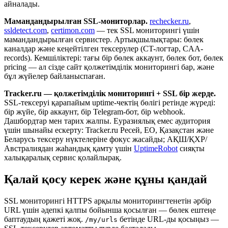
айналады.
Мамандандырылған SSL-мониторлар.
rechecker.ru
,
ssldetect.com
,
certimon.com
— тек SSL мониторингі үшін
мамандандырылған сервистер. Артықшылықтары: бөлек
каналдар және кеңейтілген тексерулер (CT-логтар, CAA-
records). Кемшіліктері: тағы бір бөлек аккаунт, бөлек бот, бөлек
pricing — ал сізде сайт қолжетімділік мониторингі бар, және
бұл жүйелер байланыспаған.
Tracker.ru — қолжетімділік мониторингі + SSL бір жерде.
SSL-тексеруі қарапайым uptime-чектің бөлігі ретінде жүреді:
бір жүйе, бір аккаунт, бір Telegram-бот, бір webhook.
Дашбордтар мен тарих жалпы. Еуразиялық емес аудитория
үшін шынайы ескерту: Tracker.ru Ресей, ЕО, Қазақстан және
Беларусь тексеру нүктелеріне фокус жасайды; АҚШ/ҚХР/
Австралиядан жаһандық қамту үшін
UptimeRobot
сияқты
халықаралық сервис қолайлырақ.
Қалай қосу керек және құны қандай
SSL мониторингі HTTPS арқылы мониторингтенетін әрбір
URL үшін әдепкі қалпы бойынша қосылған — бөлек ештеңе
баптаудың қажеті жоқ.
бетінде URL-ды қосыңыз —
/my/urls