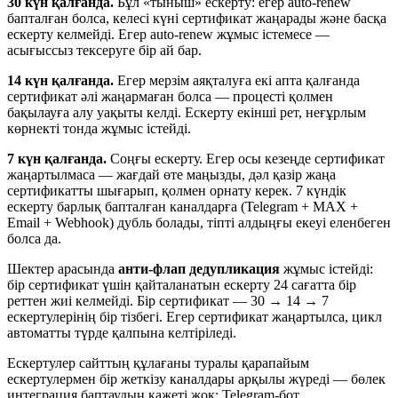
30 күн қалғанда.
Бұл «тыныш» ескерту: егер auto-renew
бапталған болса, келесі күні сертификат жаңарады және басқа
ескерту келмейді. Егер auto-renew жұмыс істемесе —
асығыссыз тексеруге бір ай бар.
14 күн қалғанда.
Егер мерзім аяқталуға екі апта қалғанда
сертификат әлі жаңармаған болса — процесті қолмен
бақылауға алу уақыты келді. Ескерту екінші рет, неғұрлым
көрнекті тонда жұмыс істейді.
7 күн қалғанда.
Соңғы ескерту. Егер осы кезеңде сертификат
жаңартылмаса — жағдай өте маңызды, дәл қазір жаңа
сертификатты шығарып, қолмен орнату керек. 7 күндік
ескерту барлық бапталған каналдарға (Telegram + MAX +
Email + Webhook) дубль болады, тіпті алдыңғы екеуі еленбеген
болса да.
Шектер арасында
анти-флап дедупликация
жұмыс істейді:
бір сертификат үшін қайталанатын ескерту 24 сағатта бір
реттен жиі келмейді. Бір сертификат — 30 → 14 → 7
ескертулерінің бір тізбегі. Егер сертификат жаңартылса, цикл
автоматты түрде қалпына келтіріледі.
Ескертулер сайттың құлағаны туралы қарапайым
ескертулермен бір жеткізу каналдары арқылы жүреді — бөлек
интеграция баптаудың қажеті жоқ: Telegram-бот