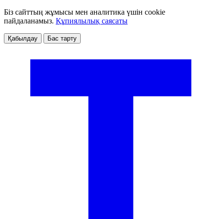
Біз сайттың жұмысы мен аналитика үшін cookie
пайдаланамыз.
Құпиялылық саясаты
Қабылдау
Бас тарту