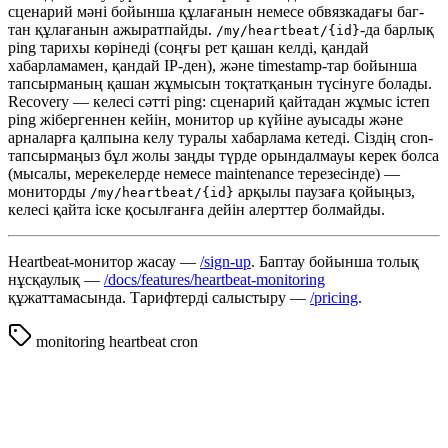
сценарий мәні бойынша құлағанын немесе обвязкадағы баг-
тан құлағанын ажыратпайды.
-да барлық
/my/heartbeat/{id}
ping тарихы көрінеді (соңғы рет қашан келді, қандай
хабарламамен, қандай IP-ден), және timestamp-тар бойынша
тапсырманың қашан жұмысын тоқтатқанын түсінуге болады.
Recovery — келесі сәтті ping: сценарий қайтадан жұмыс істеп
ping жібергеннен кейін, монитор
күйіне ауысады және
up
арналарға қалпына келу туралы хабарлама кетеді. Сіздің cron-
тапсырмаңыз бұл жолы заңды түрде орындалмауы керек болса
(мысалы, мерекелерде немесе maintenance терезесінде) —
мониторды
арқылы паузаға қойыңыз,
/my/heartbeat/{id}
келесі қайта іске қосылғанға дейін алерттер болмайды.
Heartbeat-монитор жасау —
/sign-up
. Баптау бойынша толық
нұсқаулық —
/docs/features/heartbeat-monitoring
құжаттамасында. Тарифтерді салыстыру —
/pricing
.
monitoring
heartbeat
cron