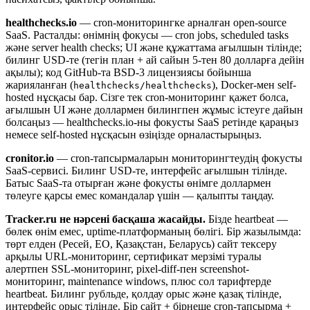
healthchecks.io
— cron-мониторингке арналған open-source
SaaS. Расталды: өнімнің фокусы — cron jobs, scheduled tasks
және server health checks; UI және құжаттама ағылшын тілінде;
билинг USD-те (тегін план + ай сайын 5-тен 80 долларға дейін
ақылы); код GitHub-та BSD-3 лицензиясы бойынша
жарияланған (
), Docker-мен self-
healthchecks/healthchecks
hosted нұсқасы бар. Сізге тек cron-мониторинг қажет болса,
ағылшын UI және доллармен билингпен жұмыс істеуге дайын
болсаңыз — healthchecks.io-ны фокусты SaaS ретінде қараңыз
немесе self-hosted нұсқасын өзіңізде орналастырыңыз.
cronitor.io
— cron-тапсырмаларын мониторингтеудің фокусты
SaaS-сервисі. Билинг USD-те, интерфейс ағылшын тілінде.
Батыс SaaS-та отырған және фокусты өнімге доллармен
төлеуге қарсы емес командалар үшін — қалыпты таңдау.
Tracker.ru не нәрсені басқаша жасайды.
Бізде heartbeat —
бөлек өнім емес, uptime-платформаның бөлігі. Бір жазылымда:
төрт елден (Ресей, ЕО, Қазақстан, Беларусь) сайт тексеру
арқылы URL-мониторинг, сертификат мерзімі туралы
алертпен SSL-мониторинг, pixel-diff-пен screenshot-
мониторинг, maintenance windows, плюс сол тарифтерде
heartbeat. Билинг рубльде, қолдау орыс және қазақ тілінде,
интерфейс орыс тілінде. Бір сайт + бірнеше cron-тапсырма +