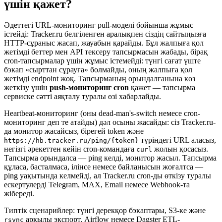
үшін қажет?
Әдеттегі URL-мониторинг pull-моделі бойынша жұмыс
істейді: Tracker.ru белгіленген аралықпен сіздің сайтыңызға
HTTP-сұраныс жасап, жауабын қарайды. Бұл жалпыға қол
жетімді беттер мен API тексеру тапсырмасын жабады, бірақ
cron-тапсырмалар үшін жұмыс істемейді: түнгі сағат үште
бэкап «сырттан сұрауға» болмайды, оның жалпыға қол
жетімді endpoint жоқ. Тапсырманың орындалғанына көз
жеткізу үшін
push-мониторинг cron
қажет — тапсырма
сервиске сәтті аяқталу туралы өзі хабарлайды.
Heartbeat-мониторинг (оны dead-man's-switch немесе cron-
мониторинг деп те атайды) дәл осыны жасайды: сіз Tracker.ru-
да монитор жасайсыз, бірегей token және
түріндегі URL аласыз,
https://hb.tracker.ru/ping/{token}
негізгі әрекеттен кейін cron-командаға
жолын қосасыз.
curl
Тапсырма орындалса — ping келді, монитор жасыл. Тапсырма
құласа, басталмаса, ілінсе немесе байланысын жоғалтса —
ping уақытында келмейді, ал Tracker.ru cron-ды өткізу туралы
ескертулерді Telegram, MAX, Email немесе Webhook-та
жібереді.
Типтік сценарийлер: түнгі дерекқор бэкаптары, S3-ке және
арқылы экспорт, Airflow немесе Dagster ETL-
rsync