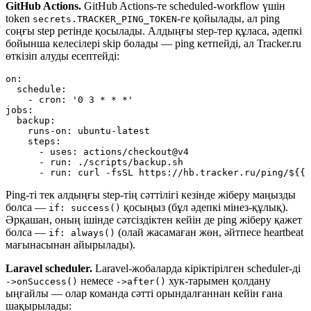
GitHub Actions.
GitHub Actions-те scheduled-workflow үшін
token
-ге қойылады, ал ping
secrets.TRACKER_PING_TOKEN
соңғы step ретінде қосылады. Алдыңғы step-тер құласа, әдепкі
бойынша келесілері skip болады — ping кетпейді, ал Tracker.ru
өткізіп алуды есептейді:
on:

  schedule:

    - cron: '0 3 * * *'

jobs:

  backup:

    runs-on: ubuntu-latest

    steps:

      - uses: actions/checkout@v4

      - run: ./scripts/backup.sh

Ping-ті тек алдыңғы step-тің сәттілігі кезінде жіберу маңызды
болса —
қосыңыз (бұл әдепкі мінез-құлық).
if: success()
Әрқашан, оның ішінде сәтсіздіктен кейін де ping жіберу қажет
болса —
(олай жасамаған жөн, әйтпесе heartbeat
if: always()
мағынасынан айырылады).
Laravel scheduler.
Laravel-жобаларда кіріктірілген scheduler-ді
немесе
хук-тарымен қолдану
->onSuccess()
->after()
ыңғайлы — олар команда сәтті орындалғаннан кейін ғана
шақырылады: