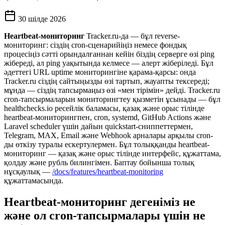
30 шілде 2026
Heartbeat-мониторинг
Tracker.ru-да — бұл reverse-
мониторинг: сіздің cron-сценарийіңіз немесе фондық
процесіңіз сәтті орындалғаннан кейін біздің серверге өзі ping
жібереді, ал ping уақытында келмесе — алерт жіберіледі. Бұл
әдеттегі URL uptime мониторингіне қарама-қарсы: онда
Tracker.ru сіздің сайтыңызды өзі тартып, жауапты тексереді;
мұнда — сіздің тапсырмаңыз өзі «мен тірімін» дейді. Tracker.ru
cron-тапсырмаларын мониторингтеу қызметін ұсынады — бұл
healthchecks.io ресейлік баламасы, қазақ және орыс тілінде
heartbeat-мониторингпен, cron, systemd, GitHub Actions және
Laravel scheduler үшін дайын quickstart-сниппеттермен,
Telegram, MAX, Email және Webhook арналары арқылы cron-
ды өткізу туралы ескертулермен. Бұл толыққанды heartbeat-
мониторинг — қазақ және орыс тілінде интерфейс, құжаттама,
қолдау және рубль билингімен. Баптау бойынша толық
нұсқаулық —
/docs/features/heartbeat-monitoring
құжаттамасында.
Heartbeat-мониторинг дегеніміз не
және ол cron-тапсырмалары үшін не