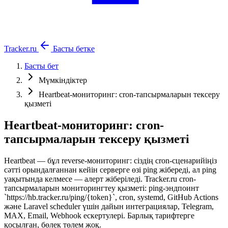
Tracker.ru
Басты бетке
Басты бет
Мүмкіндіктер
Heartbeat-мониторинг: cron-тапсырмаларын тексеру
қызметі
Heartbeat-мониторинг: cron-
тапсырмаларын тексеру қызметі
Heartbeat — бұл reverse-мониторинг: сіздің cron-сценарийіңіз
сәтті орындалғаннан кейін серверге өзі ping жібереді, ал ping
уақытында келмесе — алерт жіберіледі. Tracker.ru cron-
тапсырмаларын мониторингтеу қызметі: ping-эндпоинт
`https://hb.tracker.ru/ping/{token}`, cron, systemd, GitHub Actions
және Laravel scheduler үшін дайын интеграциялар, Telegram,
MAX, Email, Webhook ескертулері. Барлық тарифтерге
қосылған, бөлек төлем жоқ.