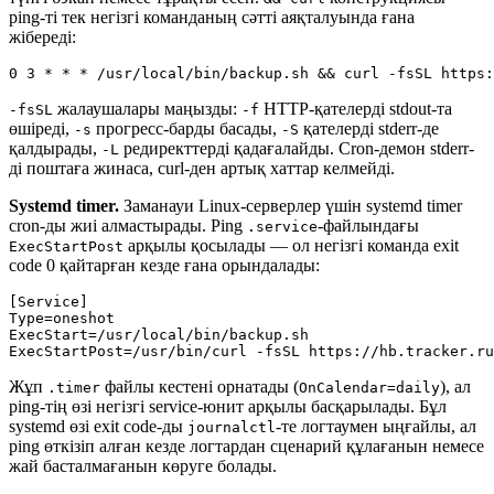
ping-ті тек негізгі команданың сәтті аяқталуында ғана
жібереді:
жалаушалары маңызды:
HTTP-қателерді stdout-та
-fsSL
-f
өшіреді,
прогресс-барды басады,
қателерді stderr-де
-s
-S
қалдырады,
редиректтерді қадағалайды. Cron-демон stderr-
-L
ді поштаға жинаса, curl-ден артық хаттар келмейді.
Systemd timer.
Заманауи Linux-серверлер үшін systemd timer
cron-ды жиі алмастырады. Ping
-файлындағы
.service
арқылы қосылады — ол негізгі команда exit
ExecStartPost
code 0 қайтарған кезде ғана орындалады:
[Service]

Type=oneshot

ExecStart=/usr/local/bin/backup.sh

Жұп
файлы кестені орнатады (
), ал
.timer
OnCalendar=daily
ping-тің өзі негізгі service-юнит арқылы басқарылады. Бұл
systemd өзі exit code-ды
-те логтаумен ыңғайлы, ал
journalctl
ping өткізіп алған кезде логтардан сценарий құлағанын немесе
жай басталмағанын көруге болады.