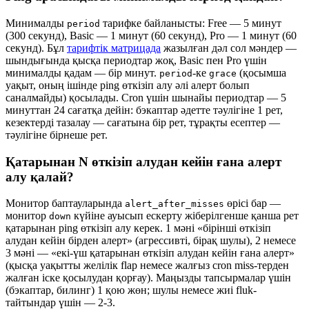
Минималды
тарифке байланысты: Free — 5 минут
period
(300 секунд), Basic — 1 минут (60 секунд), Pro — 1 минут (60
секунд). Бұл
тарифтік матрицада
жазылған дәл сол мәндер —
шындығында қысқа периодтар жоқ, Basic пен Pro үшін
минималды қадам — бір минут.
-ке
(қосымша
period
grace
уақыт, оның ішінде ping өткізіп алу әлі алерт болып
саналмайды) қосылады. Cron үшін шынайы периодтар — 5
минуттан 24 сағатқа дейін: бэкаптар әдетте тәулігіне 1 рет,
кезектерді тазалау — сағатына бір рет, тұрақты есептер —
тәулігіне бірнеше рет.
Қатарынан N өткізіп алудан кейін ғана алерт
алу қалай?
Монитор баптауларында
өрісі бар —
alert_after_misses
монитор
күйіне ауысып ескерту жіберілгенше қанша рет
down
қатарынан ping өткізіп алу керек. 1 мәні «бірінші өткізіп
алудан кейін бірден алерт» (агрессивті, бірақ шулы), 2 немесе
3 мәні — «екі-үш қатарынан өткізіп алудан кейін ғана алерт»
(қысқа уақытты желілік flap немесе жалғыз cron miss-терден
жалған іске қосылудан қорғау). Маңызды тапсырмалар үшін
(бэкаптар, билинг) 1 қою жөн; шулы немесе жиі fluk-
тайтындар үшін — 2-3.