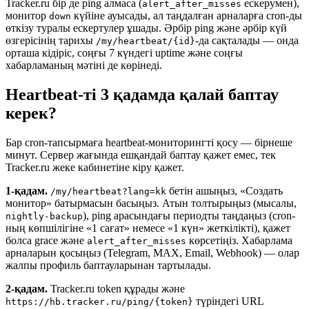
Tracker.ru бір де ping алмаса (
ескерумен),
alert_after_misses
монитор
күйіне ауысады, ал таңдалған арналарға cron-ды
down
өткізу туралы ескертулер ұшады. Әрбір ping және әрбір күй
өзгерісінің тарихы
-да сақталады — онда
/my/heartbeat/{id}
орташа кідіріс, соңғы 7 күндегі uptime және соңғы
хабарламаның мәтіні де көрінеді.
Heartbeat-ті 3 қадамда қалай баптау
керек?
Бар cron-тапсырмаға heartbeat-мониторингті қосу — бірнеше
минут. Сервер жағында ешқандай баптау қажет емес, тек
Tracker.ru жеке кабинетіне кіру қажет.
1-қадам.
бетін ашыңыз, «Создать
/my/heartbeat?lang=kk
монитор» батырмасын басыңыз. Атын толтырыңыз (мысалы,
), ping арасындағы периодты таңдаңыз (cron-
nightly-backup
ның көпшілігіне «1 сағат» немесе «1 күн» жеткілікті), қажет
болса grace және
көрсетіңіз. Хабарлама
alert_after_misses
арналарын қосыңыз (Telegram, MAX, Email, Webhook) — олар
жалпы профиль баптауларынан тартылады.
2-қадам.
Tracker.ru token құрады және
түріндегі URL
https://hb.tracker.ru/ping/{token}