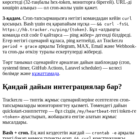
көрсетеді (32-таңбалы hex-token, мониторға бірегей). URL-ді
көшіріп алыңыз — ол cron-жолы үшін қажет.
3-қадам.
Cron-тапсырмаңызға негізгі командадан кейін
curl
қосыңыз. Bash үшін ең қарапайым нұсқа —
&& curl -fsSL
. Бұл «алдыңғы
https://hb.tracker.ru/ping/{token}
команда exit code 0 қайтарса — ping жібер» дегенді білдіреді.
Егер негізгі сценарий құласа, ping кетпейді, ал Tracker.ru
арқылы Telegram, MAX, Email және Webhook-
period + grace
та cron-ды өткізу туралы ескертулерді жібереді.
Төрт танымал сценарийге арналған дайын шаблондар (cron,
systemd timer, GitHub Actions, Laravel scheduler) — келесі
бөлімде және
құжаттамада
.
Қандай дайын интеграциялар бар?
Tracker.ru — типтік жұмыс сценарийлеріне есептелген cron-
тапсырмаларды мониторингтеу қызметі. Төмендегі дайын
quickstart-сниппеттер — бұл сіздің
-тегі token-ге
/my/heartbeat
ауыстырып, жобаңызға енгізе алатын жұмыс
<token>
мысалдары.
Bash + cron.
Ең жиі кездесетін жағдай —
арқылы
crontab -e
түнгі бэкап немесе тұрақты есеп.
конструкциясы
&& curl