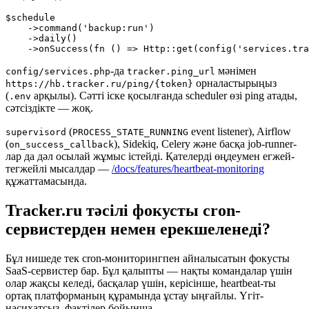
$schedule

    ->command('backup:run')

    ->daily()

-да
мәнімен
config/services.php
tracker.ping_url
орналастырыңыз
https://hb.tracker.ru/ping/{token}
(
арқылы). Сәтті іске қосылғанда scheduler өзі ping атады,
.env
сәтсіздікте — жоқ.
(
event listener), Airflow
supervisord
PROCESS_STATE_RUNNING
(
), Sidekiq, Celery және басқа job-runner-
on_success_callback
лар да дәл осылай жұмыс істейді. Қателерді өңдеумен егжей-
тегжейлі мысалдар —
/docs/features/heartbeat-monitoring
құжаттамасында.
Tracker.ru тәсілі фокусты cron-
сервистерден немен ерекшеленеді?
Бұл нишеде тек cron-мониторингпен айналысатын фокусты
SaaS-сервистер бар. Бұл қалыпты — нақты командалар үшін
олар жақсы келеді, басқалар үшін, керісінше, heartbeat-ты
ортақ платформаның құрамында ұстау ыңғайлы. Үгіт-
насихатсыз, фактілер бойынша.