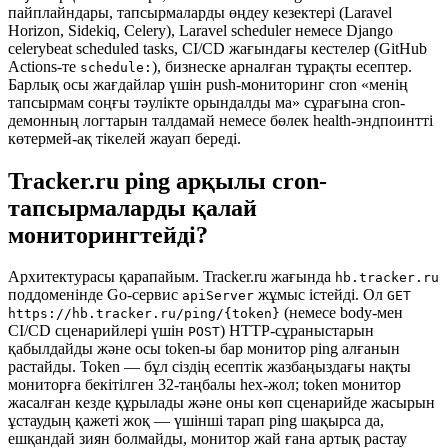
пайплайндары, тапсырмаларды өңдеу кезектері (Laravel
Horizon, Sidekiq, Celery), Laravel scheduler немесе Django
celerybeat scheduled tasks, CI/CD жағындағы кестелер (GitHub
Actions-те
), бизнеске арналған тұрақты есептер.
schedule:
Барлық осы жағдайлар үшін push-мониторинг cron «менің
тапсырмам соңғы тәулікте орындалды ма» сұрағына cron-
демонның логтарын талдамай немесе бөлек health-эндпоинтті
көтермей-ақ тікелей жауап береді.
Tracker.ru ping арқылы cron-
тапсырмаларды қалай
мониторингтейді?
Архитектурасы қарапайым. Tracker.ru жағында
hb.tracker.ru
поддоменінде Go-сервис
жұмыс істейді. Ол
apiServer
GET
(немесе body-мен
https://hb.tracker.ru/ping/{token}
CI/CD сценарийлері үшін
) HTTP-сұраныстарын
POST
қабылдайды және осы token-ы бар монитор ping алғанын
растайды. Token — бұл сіздің есептік жазбаңыздағы нақты
мониторға бекітілген 32-таңбалы hex-жол; token монитор
жасалған кезде құрылады және оны көп сценарийде жасырын
ұстаудың қажеті жоқ — үшінші тарап ping шақырса да,
ешқандай зиян болмайды, монитор жай ғана артық растау