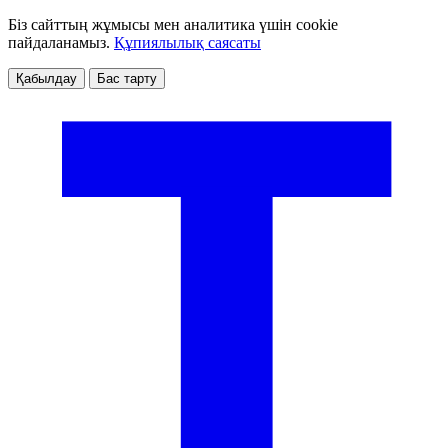
Біз сайттың жұмысы мен аналитика үшін cookie
пайдаланамыз.
Құпиялылық саясаты
Қабылдау
Бас тарту