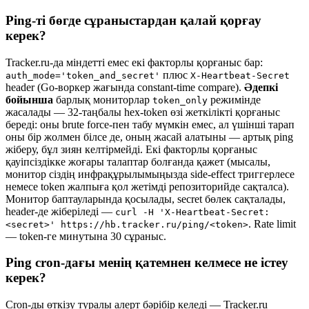
Ping-ті бөгде сұраныстардан қалай қорғау
керек?
Tracker.ru-да міндетті емес екі факторлы қорғаныс бар:
плюс
auth_mode='token_and_secret'
X-Heartbeat-Secret
header (Go-воркер жағында constant-time compare).
Әдепкі
бойынша
барлық мониторлар
режимінде
token_only
жасалады — 32-таңбалы hex-token өзі жеткілікті қорғаныс
береді: оны brute force-пен табу мүмкін емес, ал үшінші тарап
оны бір жолмен білсе де, оның жасай алатыны — артық ping
жіберу, бұл зиян келтірмейді. Екі факторлы қорғаныс
қауіпсіздікке жоғары талаптар болғанда қажет (мысалы,
монитор сіздің инфрақұрылымыңызда side-effect триггерлесе
немесе token жалпыға қол жетімді репозиторийде сақталса).
Монитор баптауларында қосылады, secret бөлек сақталады,
header-де жіберіледі —
curl -H 'X-Heartbeat-Secret:
. Rate limit
<secret>' https://hb.tracker.ru/ping/<token>
— token-ге минутына 30 сұраныс.
Ping cron-дағы менің қатемнен келмесе не істеу
керек?
Cron-ды өткізу туралы алерт бәрібір келеді — Tracker.ru