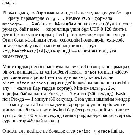
алады.
Ping-ке қысқа хабарламаны міндетті емес түрде қосуға болады
— query-параметрде
немесе POST-формада
?msg=...
. Хабарлама
64 таңбамен
шектелген (бұл Unicode
message=...
рундар, байт емес — кириллица үшін бұл UTF-8 128 байтқа
дейін) және монитордың
өрісіне түседі.
last_ping_message
Оған бэкап-файлдың атын, сервердің hostname-ін, exit-code
немесе джоб ұзақтығын қою ыңғайлы — бұл
-да көрінеді және postfact талдауға
/my/heartbeat/{id}
көмектеседі.
Монитордың негізгі баптаулары:
(сіздің тапсырмаңыз
period
ping-ті қаншалықты жиі жіберуі керек),
(өткізіп жіберу
grace
деп санағанша period-тен тыс қанша күту керек) және
(алертке дейін қатарынан қанша өткізіп
alert_after_misses
алу — жалғыз flap-тардан қорғау). Минималды
period
тарифке байланысты: Free-де — 5 минут (300 секунд), Basic
пен Pro-да — 1 минут (60 секунд). Cron үшін шынайы мәндер
— 5 минуттан 24 сағатқа дейін; әрбір ping үшін бір token-ге
минутына 30 сұраныс rate-limit бар (егер сценарийіңіз циклге
түсіп әрбір 100 миллисекунд сайын ping жібере бастаса, артық
сұраныстар 429 қайтарады).
Өткізіп алу кезінде не болады: егер
ішінде
period + grace