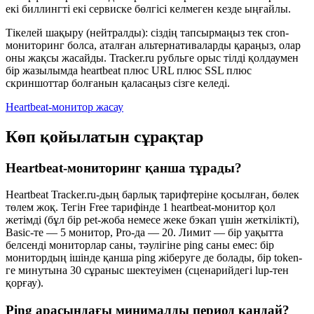
екі биллингті екі сервиске бөлгісі келмеген кезде ыңғайлы.
Тікелей шақыру (нейтралды): сіздің тапсырмаңыз тек cron-
мониторинг болса, аталған альтернативаларды қараңыз, олар
оны жақсы жасайды. Tracker.ru рубльге орыс тілді қолдаумен
бір жазылымда heartbeat плюс URL плюс SSL плюс
скриншоттар болғанын қаласаңыз сізге келеді.
Heartbeat-монитор жасау
Көп қойылатын сұрақтар
Heartbeat-мониторинг қанша тұрады?
Heartbeat Tracker.ru-дың барлық тарифтеріне қосылған, бөлек
төлем жоқ. Тегін Free тарифінде 1 heartbeat-монитор қол
жетімді (бұл бір pet-жоба немесе жеке бэкап үшін жеткілікті),
Basic-те — 5 монитор, Pro-да — 20. Лимит — бір уақытта
белсенді мониторлар саны, тәулігіне ping саны емес: бір
монитордың ішінде қанша ping жіберуге де болады, бір token-
ге минутына 30 сұраныс шектеуімен (сценарийдегі lup-тен
қорғау).
Ping арасындағы минималды период қандай?