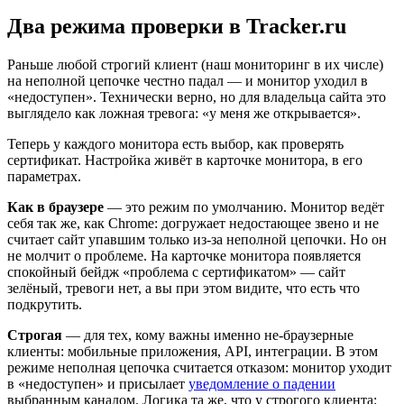
Два режима проверки в Tracker.ru
Раньше любой строгий клиент (наш мониторинг в их числе)
на неполной цепочке честно падал — и монитор уходил в
«недоступен». Технически верно, но для владельца сайта это
выглядело как ложная тревога: «у меня же открывается».
Теперь у каждого монитора есть выбор, как проверять
сертификат. Настройка живёт в карточке монитора, в его
параметрах.
Как в браузере
— это режим по умолчанию. Монитор ведёт
себя так же, как Chrome: догружает недостающее звено и не
считает сайт упавшим только из-за неполной цепочки. Но он
не молчит о проблеме. На карточке монитора появляется
спокойный бейдж «проблема с сертификатом» — сайт
зелёный, тревоги нет, а вы при этом видите, что есть что
подкрутить.
Строгая
— для тех, кому важны именно не-браузерные
клиенты: мобильные приложения, API, интеграции. В этом
режиме неполная цепочка считается отказом: монитор уходит
в «недоступен» и присылает
уведомление о падении
выбранным каналом. Логика та же, что у строгого клиента: