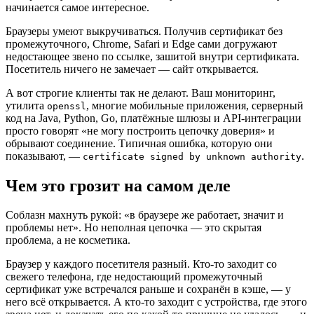
начинается самое интересное.
Браузеры умеют выкручиваться. Получив сертификат без
промежуточного, Chrome, Safari и Edge сами догружают
недостающее звено по ссылке, зашитой внутри сертификата.
Посетитель ничего не замечает — сайт открывается.
А вот строгие клиенты так не делают. Ваш мониторинг,
утилита
, многие мобильные приложения, серверный
openssl
код на Java, Python, Go, платёжные шлюзы и API-интеграции
просто говорят «не могу построить цепочку доверия» и
обрывают соединение. Типичная ошибка, которую они
показывают, —
.
certificate signed by unknown authority
Чем это грозит на самом деле
Соблазн махнуть рукой: «в браузере же работает, значит и
проблемы нет». Но неполная цепочка — это скрытая
проблема, а не косметика.
Браузер у каждого посетителя разный. Кто-то заходит со
свежего телефона, где недостающий промежуточный
сертификат уже встречался раньше и сохранён в кэше, — у
него всё открывается. А кто-то заходит с устройства, где этого