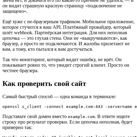
звена нет, и докачать его по какой-то причине не удалось, — и
он видит страшную красную страницу «подключение не
защищено».
Ещё хуже с не-браузерным трафиком. Мобильное приложение,
которое стучится в ваш API. Платёжный провайдер, который
шлёт webhook. Партнёрская интеграция. Для них неполная
цепочка — это глухая стена. Они не «выкручиваются», как
браузер, а просто не подключаются. И жалобы прилетают не
вам, а тому, кто пытался к вам достучаться.
Так что мониторинг, который видит ошибку, не врёт. Он
показывает ровно то, что увидит строгий клиент. Просто он
честнее браузера.
Как проверить свой сайт
Самый быстрый способ — одна команда в терминале:
Подставьте свой домен вместо
. В ответе ищите
example.com
строку про результат проверки. Если цепочка неполная, будет
примерно так: