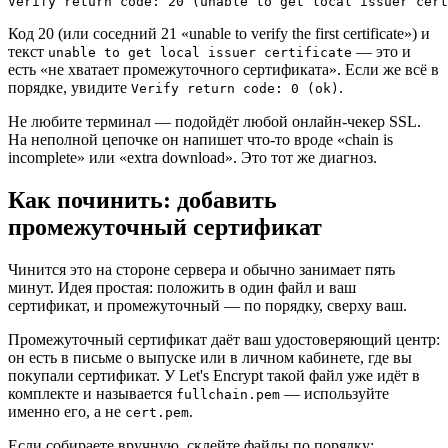
Код 20 (или соседний 21 «unable to verify the first certificate») и
текст
— это и
unable to get local issuer certificate
есть «не хватает промежуточного сертификата». Если же всё в
порядке, увидите
.
Verify return code: 0 (ok)
Не любите терминал — подойдёт любой онлайн-чекер SSL.
На неполной цепочке он напишет что-то вроде «chain is
incomplete» или «extra download». Это тот же диагноз.
Как починить: добавить
промежуточный сертификат
Чинится это на стороне сервера и обычно занимает пять
минут. Идея простая: положить в один файл и ваш
сертификат, и промежуточный — по порядку, сверху ваш.
Промежуточный сертификат даёт ваш удостоверяющий центр:
он есть в письме о выпуске или в личном кабинете, где вы
покупали сертификат. У Let's Encrypt такой файл уже идёт в
комплекте и называется
— используйте
fullchain.pem
именно его, а не
.
cert.pem
Если собираете вручную, склейте файлы по порядку: